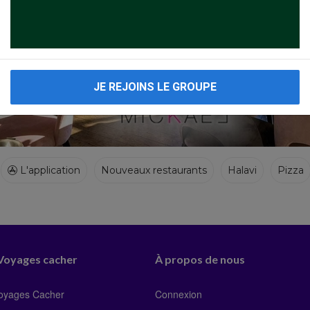
JE REJOINS LE GROUPE
L'application
Nouveaux restaurants
Halavi
Pizza
 Voyages cacher
À propos de nous
Voyages Cacher
Connexion