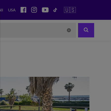
🇺🇸
ël
USA
Next