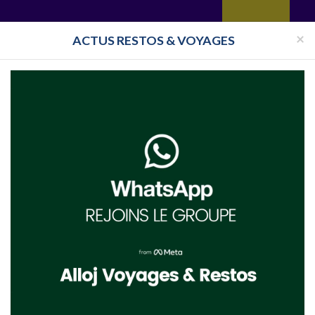
yages
Restaurant
Réceptions
Vie juive
Immobilier
Isra
×
ACTUS RESTOS & VOYAGES
Halavi
Bassari
Restaurant Cacher New Jersey
Restaurant Cacher Metuchen