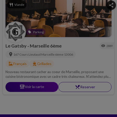
restaurant
Viande
share
Parking
local_offer
Le Gatsby
Marseille 6ème
visibility
2889
•
location_on
167 Cours Lieutaud
Marseille 6ème
13006
dinner_dining
outdoor_grill
Français
Grillades
Nouveau restaurant cacher au coeur de Marseille, proposant une
cuisine bistronomique avec un cadre très chaleureux. N'attendez plus
et venez dégustez tous vos plats préférés.
set_meal
Voir la carte
restaurant_menu
Reserver