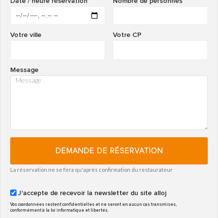
Date / heure réservation
Nombre de personnes
Votre ville
Votre CP
Message
DEMANDE DE RÉSERVATION
La réservation ne se fera qu'après confirmation du restaurateur
J'accepte de recevoir la newsletter du site alloj
Vos coordonnées restent confidentielles et ne seront en aucun cas transmises,
conformément à la loi informatique et libertés.