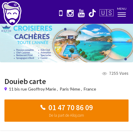
MENU
🇺🇸
Nav
7255 Vues
Douieb carte
11 bis rue Geoffroy Marie
,
Paris 9ème
,
France
01 47 70 86 09
De la part de Alloj.com