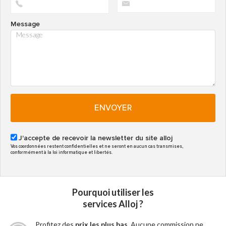
Message
ENVOYER
J'accepte de recevoir la newsletter du site alloj
Vos coordonnées restent confidentielles et ne seront en aucun cas transmises,
conformément à la loi informatique et libertés.
Pourquoi utiliser les
services Alloj ?
Profitez des
prix les plus bas
. Aucune commission ne