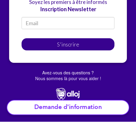
Soyez les premiers à être informés
Inscription Newsletter
S'inscrire
Avez-vous des questions ?
Nous sommes là pour vous aider !
Demande d'information
© Alloj.
2022 Tous droits réservés