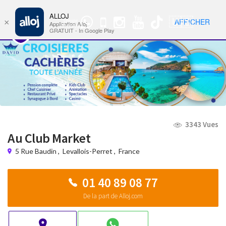
ALLOJ
MENU
🇺🇸
AFFICHER
×
Groupe
Nav
Application Alloj
WhatsApp
GRATUIT - In Google Play
3343 Vues
Au Club Market
5 Rue Baudin
,
Levallois-Perret
,
France
01 40 89 08 77
De la part de Alloj.com