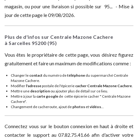
magasin, ou pour une livraison si possible sur 95... - Mise à
jour de cette page le 09/08/2026.
Plus de d'infos sur Centrale Mazone Cachere
à Sarcelles
95200
(95)
Vous êtes le propriétaire de cette page, vous désirez figurez
gratuitement et faire un maximum de modifications comme :
Changer le
contact
du numéro de
téléphone
du supermarché Centrale
Mazone Cachere.
Modifier
l'adresse
postale de l'épicerie
cacher Centrale Mazone Cachere
.
Mettre une
description
ou ajouter plus de détail sur ce lieu.
Mettre à jour la
carte google
de cette épicerie cacher " Centrale Mazone
Cachere".
Changement de cacheroute, ajout de
photos
et
vidéos
...
Connectez vous sur le bouton connexion en haut à droite et
contacter le support au 07.82.75.41.66 afin d'activer votre