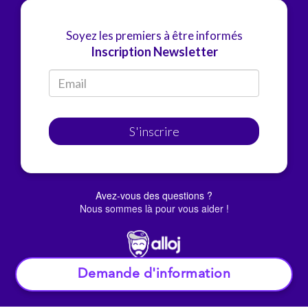
Soyez les premiers à être informés
Inscription Newsletter
S'inscrire
Avez-vous des questions ?
Nous sommes là pour vous aider !
Demande d'information
© Alloj.
2022 Tous droits réservés