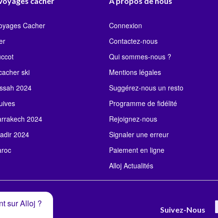
 Voyages cacher
À propos de nous
Voyages Cacher
Connexion
er
Contactez-nous
uccot
Qui sommes-nous ?
acher ski
Mentions légales
ssah 2024
Suggérez-nous un resto
uives
Programme de fidélité
rrakech 2024
Rejoignez-nous
adir 2024
Signaler une erreur
roc
Paiement en ligne
Alloj Actualités
t sur Alloj ?
Suivez-Nous