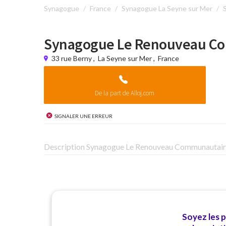
Synagogue
France
Synagogue La Seyne sur Mer
Synagogue Le Renouveau C
33 rue Berny
,
La Seyne sur Mer
,
France
De la part de Alloj.com
Signaler une erreur
Description Synagogue Le Renouveau Communautai
Soyez les 