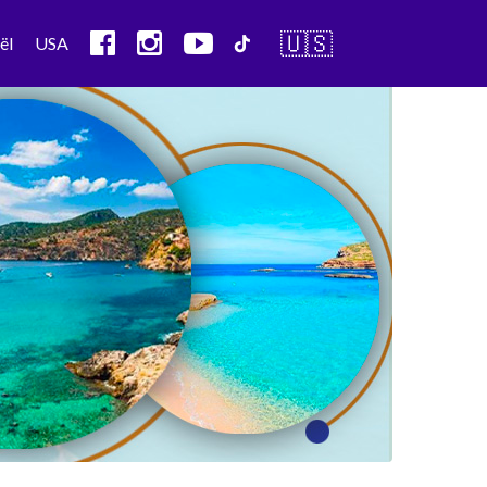
🇺🇸
ël
USA