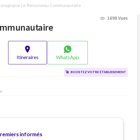
Synagogue Le Renouveau Communautaire
1698 Vues
ommunautaire
Itineraires
WhatsApp
🚀
Boostez votre établissement
re
premiers informés