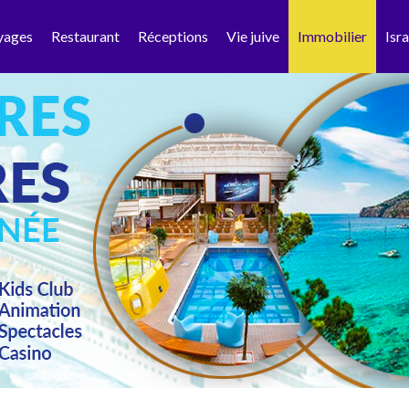
yages
Restaurant
Réceptions
Vie juive
Immobilier
Isra