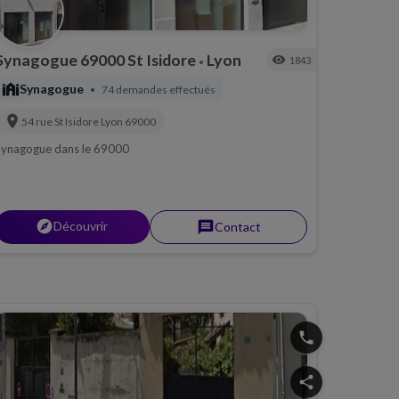
Synagogue 69000 St Isidore
Lyon
visibility
1843
•
synagogue
Synagogue
74 demandes effectués
•
location_on
54 rue St Isidore
Lyon
69000
Synagogue dans le 69000
explorer
Découvrir
message
Contact
phone
share