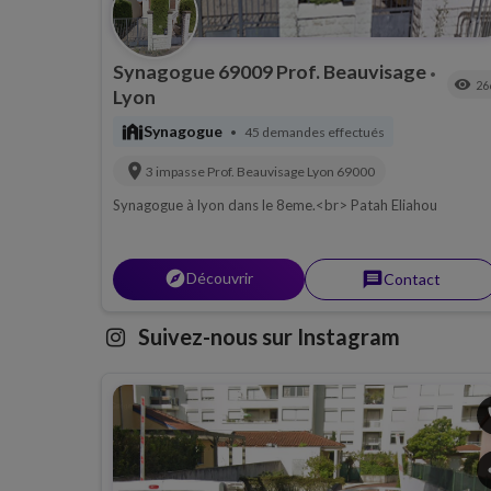
Synagogue 69009 Prof. Beauvisage
•
visibility
26
Lyon
synagogue
Synagogue
45 demandes effectués
•
location_on
3 impasse Prof. Beauvisage
Lyon
69000
Synagogue à lyon dans le 8eme.<br> Patah Eliahou
explorer
Découvrir
message
Contact
Suivez-nous sur Instagram
p
s