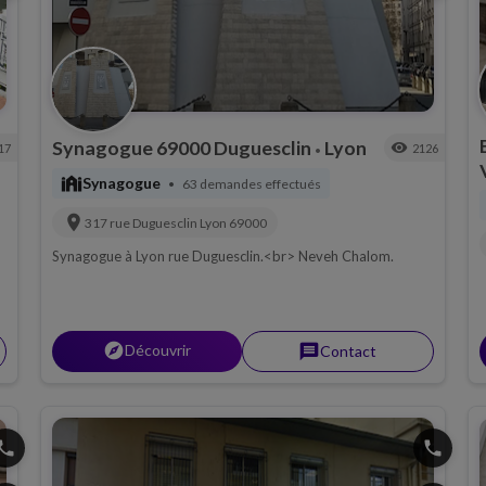
Synagogue 69000 Duguesclin
Lyon
visibility
17
2126
•
synagogue
Synagogue
63 demandes effectués
•
location_on
317 rue Duguesclin
Lyon
69000
Synagogue à Lyon rue Duguesclin.<br> Neveh Chalom.
explorer
Découvrir
message
Contact
hone
phone