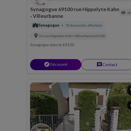
Synagogue 69100 rue Hippolyte Kahn
visibility
32
Villeurbanne
•
synagogue
Synagogue
78 demandes effectués
•
location_on
52 rue Hippolyte Kahn
Villeurbanne
69100
Synagogue dans le 69100
explorer
Découvrir
message
Contact
p
s