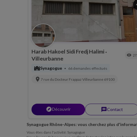
s
Harab Hakoel Sidi Fredj Halimi
•
visibility
27
Villeurbanne
synagogue
Synagogue
66 demandes effectués
•
location_on
7 rue du Docteur Frappaz
Villeurbanne
69100
explorer
Découvrir
message
Contact
Synagogue Rhône-Alpes: vous cherchez plus d'informat
Vous êtes dans l'activité: Synagogue