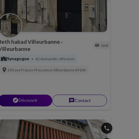
Beth habad Villeurbanne
•
visibility
2602
Villeurbanne
synagogue
Synagogue
62 demandes effectués
•
location_on
293 ave Francis Pressencé
Villeurbanne
69100
explorer
Découvrir
message
Contact
phone