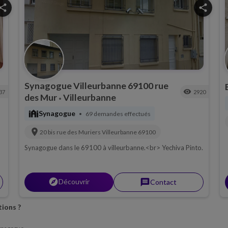
hare
share
Synagogue Villeurbanne 69100 rue
visibility
37
2920
des Mur
Villeurbanne
•
synagogue
Synagogue
69 demandes effectués
•
location_on
20 bis rue des Muriers
Villeurbanne
69100
Synagogue dans le 69100 à villeurbanne.<br> Yechiva Pinto.
explorer
Découvrir
message
Contact
ions ?