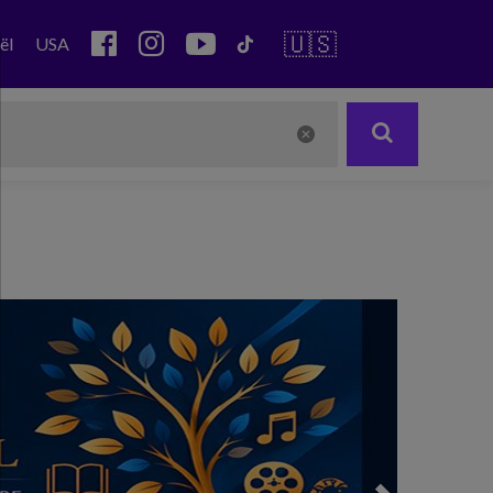
🇺🇸
ël
USA
Next