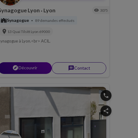
Synagogue Lyon
Lyon
visibility
3075
•
synagogue
Synagogue
89 demandes effectués
•
location_on
13 Quai Tilsitt
Lyon
69000
ynagogue à Lyon.<br> ACIL.
explorer
Découvrir
message
Contact
phone
share