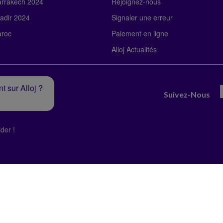
rrakech 2024
Rejoignez-nous
adir 2024
Signaler une erreur
roc
Paiement en ligne
Alloj Actualités
t sur Alloj ?
Suivez-Nous
der !