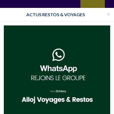
yages
Restaurant
Réceptions
Vie juive
Immobilier
Isra
×
ACTUS RESTOS & VOYAGES