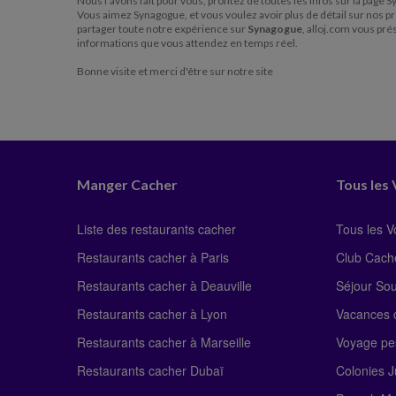
Nous l'avons fait pour vous, profitez de toutes les infos sur la page
Vous aimez Synagogue, et vous voulez avoir plus de détail sur nos pre
partager toute notre expérience sur
Synagogue
, alloj.com vous pr
informations que vous attendez en temps réel.
Bonne visite et merci d'être sur notre site
Manger Cacher
Tous les
Liste des restaurants cacher
Tous les 
Restaurants cacher à Paris
Club Cach
Restaurants cacher à Deauville
Séjour So
Restaurants cacher à Lyon
Vacances c
Restaurants cacher à Marseille
Voyage pe
Restaurants cacher Dubaï
Colonies J