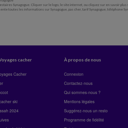
 Synagogue
staires Synagogue. Cliquer sur le logo, le site internet, ou cliquez sur en savoir plus
ésente toutes les informations sur Synagogue, pas cher, tarif Synagogue, téléphone 
 Voyages cacher
À propos de nous
Voyages Cacher
Connexion
er
Contactez-nous
uccot
Qui sommes-nous ?
acher ski
Mentions légales
ssah 2024
Suggérez-nous un resto
uives
Programme de fidélité