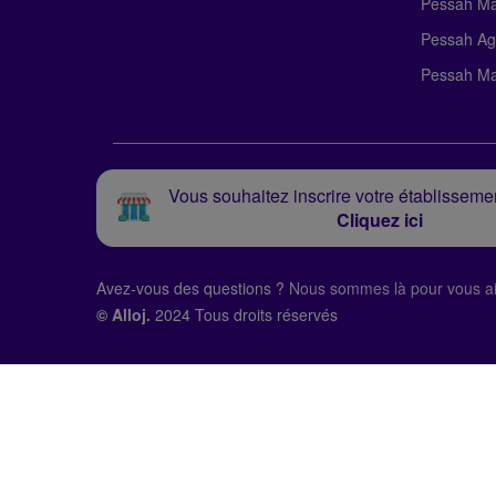
Pessah Ma
Pessah Ag
Pessah Ma
Vous souhaitez inscrire votre établissemen
Cliquez ici
Avez-vous des questions ?
Nous sommes là pour vous ai
© Alloj.
2024 Tous droits réservés