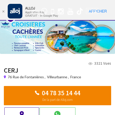
ALLOJ
MENU
🇺🇸
AFFICHER
×
Groupe
Nav
Application Alloj
WhatsApp
GRATUIT - In Google Play
3321 Vues
CERJ
76 Rue de Fontanières
,
Villeurbanne
,
France
04 78 35 14 44
De la part de Alloj.com