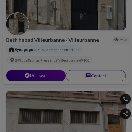
Beth habad Villeurbanne
Villeurbanne
visibility
2602
•
synagogue
Synagogue
62 demandes effectués
•
location_on
293 ave Francis Pressencé
Villeurbanne
69100
explorer
Découvrir
message
Contact
phone
share