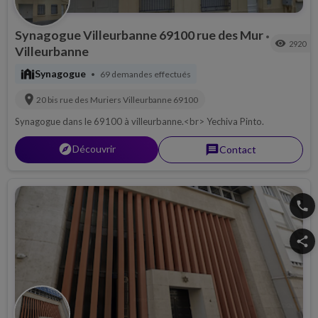
Synagogue Villeurbanne 69100 rue des Mur
•
visibility
2920
Villeurbanne
synagogue
Synagogue
69 demandes effectués
•
location_on
20 bis rue des Muriers
Villeurbanne
69100
Synagogue dans le 69100 à villeurbanne.<br> Yechiva Pinto.
explorer
Découvrir
message
Contact
phone
share