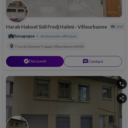
Harab Hakoel Sidi Fredj Halimi
Villeurbanne
visibility
2737
•
synagogue
Synagogue
66 demandes effectués
•
location_on
7 rue du Docteur Frappaz
Villeurbanne
69100
explorer
Découvrir
message
Contact
phone
share