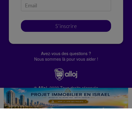
S'inscrire
Avez-vous des questions ?
Nous sommes là pour vous aider !
© Alloj.
2022 Tous droits réservés