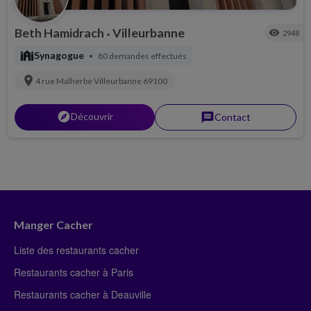
Beth Hamidrach
Villeurbanne
visibility
2948
•
synagogue
Synagogue
80 demandes effectués
•
location_on
4 rue Malherbe
Villeurbanne
69100
explorer
Découvrir
message
Contact
Manger Cacher
Liste des restaurants cacher
Restaurants cacher à Paris
Restaurants cacher à Deauville