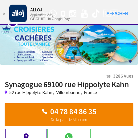
ALLOJ
MENU
🇺🇸
AFFICHER
×
Groupe
Nav
Application Alloj
WhatsApp
GRATUIT - In Google Play
3286 Vues
Synagogue 69100 rue Hippolyte Kahn
52 rue Hippolyte Kahn
,
Villeurbanne
,
France
04 78 84 86 35
De la part de Alloj.com