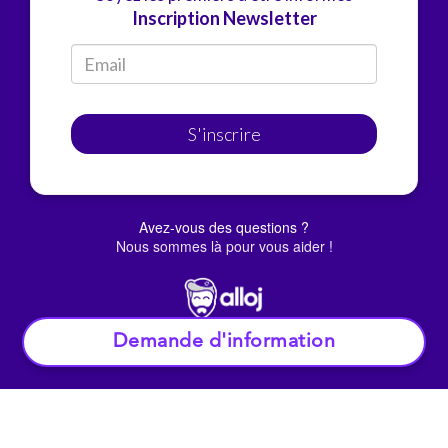
Inscription Newsletter
S'inscrire
Avez-vous des questions ?
Nous sommes là pour vous aider !
Demande d'information
© Alloj.
2022 Tous droits réservés