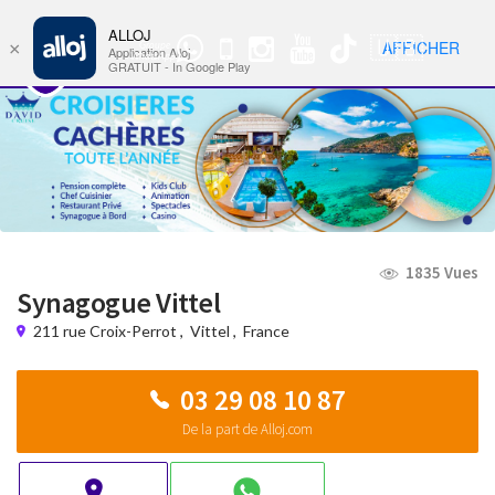
ALLOJ
MENU
🇺🇸
AFFICHER
×
Groupe
Nav
Application Alloj
WhatsApp
GRATUIT - In Google Play
1835 Vues
Synagogue Vittel
211 rue Croix-Perrot
,
Vittel
,
France
03 29 08 10 87
De la part de Alloj.com