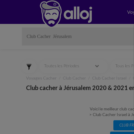
Vo
Toutes les Périodes
Tous les 
Voyages Cacher
Club Cacher
Club Cacher Israel
Club cacher à Jérusalem 2020 & 2021 en
Voici le meilleur club c
> Club Cacher Israel à J
CLUB F