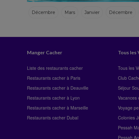
Décembre
Mars
Janvier
Décembre
Circuits cachers
Manger Cacher
Tous les
Liste des restaurants cacher
Tous les 
Restaurants cacher à Paris
Club Cach
Restaurants cacher à Deauville
Séjour So
Restaurants cacher à Lyon
Vacances c
Restaurants cacher à Marseille
Voyage pe
Restaurants cacher Dubaï
Colonies J
Pessah Ma
Pessah Ag