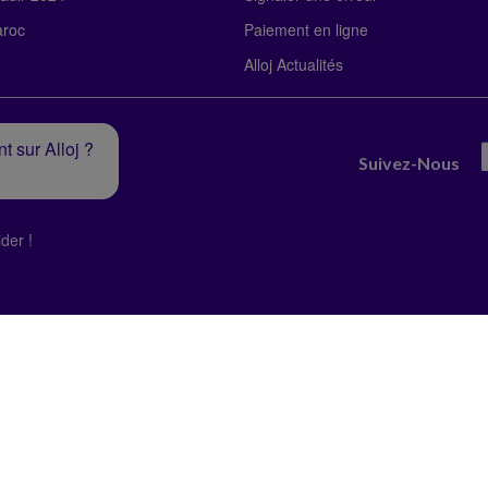
roc
Paiement en ligne
Alloj Actualités
t sur Alloj ?
Suivez-Nous
der !