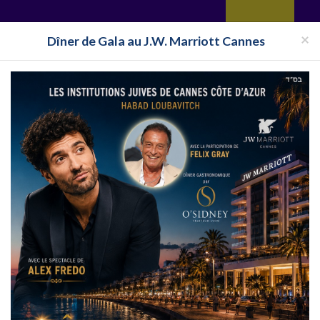
yages
Restaurant
Réceptions
Vie juive
Immobilier
Isra
×
Dîner de Gala au J.W. Marriott Cannes
Pays
Toutes les surveillances
Club Cacher Jérusalem
 Israel
Clubs cachers à Jérusalem en Israel
acher à destination de Jérusalem, suivez l'actualité en direct des Clubs 
érusalem , partez en Clubs Cacher organisés à Jérusalem,utilisez la navigat
RANCE
CLUB ISRAEL
CLUB EILAT
CLUB ESPAGNE
CL