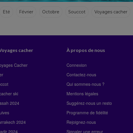
Eté
Février
Octobre
Souccot
Voyages cacher
 Voyages cacher
À propos de nous
Voyages Cacher
Connexion
er
Contactez-nous
uccot
Qui sommes-nous ?
acher ski
Mentions légales
ssah 2024
Suggérez-nous un resto
uives
Programme de fidélité
rrakech 2024
Rejoignez-nous
adir 2024
Signaler une erreur