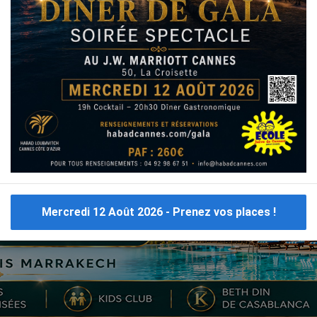
CE
CLUB CRÈTE
CLUB MAROC
CLUB MARRAKECH
C
CLUB PORTUGAL
CLUB MARBELLA
CLUB MYKONOS
Consulter tous les
voyages cacher Israel
Mercredi 12 Août 2026 - Prenez vos places !