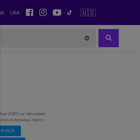
🇺🇸
ël
USA
casher 2020 sur Jérusalem
ion ci dessous, merci : ,
UB IBIZA