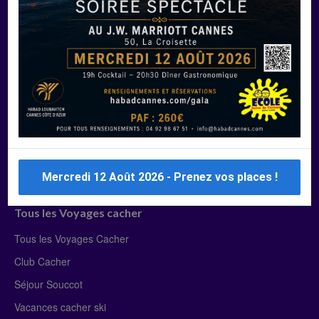
Manger Cacher
Liste des restaurants cacher
Restaurants cacher à Paris
Restaurants cacher à Deauville
Restaurants cacher à Lyon
Restaurants cacher à Marseille
Restaurants cacher Dubaï
Mercredi 12 Août 2026 - Prenez vos places !
Tous les Voyages cacher
Tous les Voyages Cacher
Club Cacher
Séjour Souccot
Vacances cacher ski