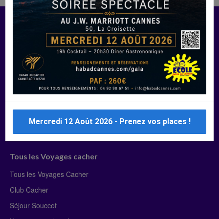
Manger Cacher
Liste des restaurants cacher
Restaurants cacher à Paris
Restaurants cacher à Deauville
Restaurants cacher à Lyon
Restaurants cacher à Marseille
Mercredi 12 Août 2026 - Prenez vos places !
Restaurants cacher Dubaï
Tous les Voyages cacher
Tous les Voyages Cacher
Club Cacher
Séjour Souccot