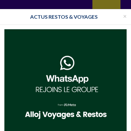
yages
Restaurant
Réceptions
Vie juive
Immobilier
Isra
×
ACTUS RESTOS & VOYAGES
Pays
Toutes les surveillances
acher Punta Cana
ue dominicaine
:
Cliquer sur le logo, le site internet, ou cliquez sur en savoir 
s cacher à Punta Cana, alloj.com vous présente toutes les informations sur
Voyages c
 adresse Voyages cacher Punta Cana, devis Voyages cacher Punta Cana.
Voyages Cacher Punta Cana 2019 fait partie de la liste des :