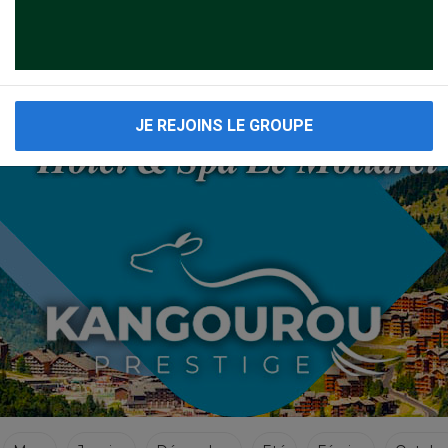
VOYAGES CACHER 2019
ages Cacher à Punta Cana en République dominicaine ci dessous cliquez sur le 1er resultat me
JE REJOINS LE GROUPE