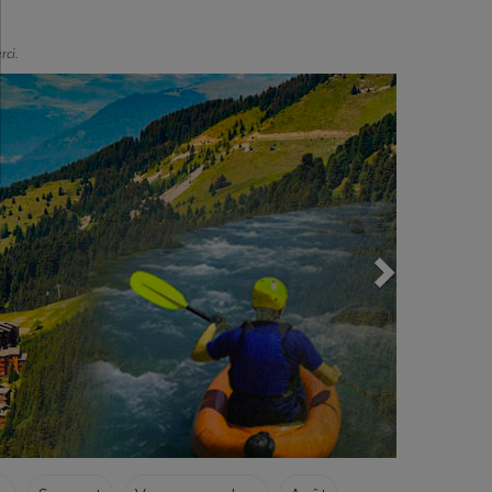
rci.
Next