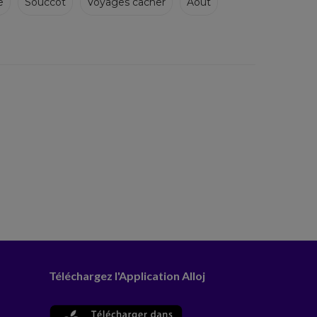
e
Souccot
Voyages cacher
Août
Téléchargez l'Application Alloj