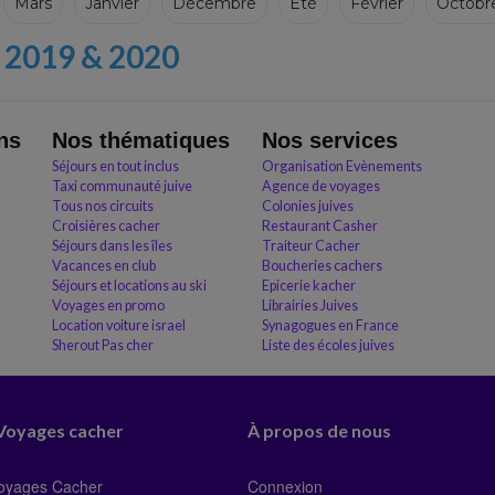
Mars
Janvier
Décembre
Eté
Février
Octobr
2019 & 2020
ns
Nos thématiques
Nos services
Séjours en tout inclus
Organisation Evènements
Taxi communauté juive
Agence de voyages
Tous nos circuits
Colonies juives
Croisières cacher
Restaurant Casher
Séjours dans les îles
Traiteur Cacher
Vacances en club
Boucheries cachers
Séjours et locations au ski
Epicerie kacher
Voyages en promo
Librairies Juives
Location voiture israel
Synagogues en France
Sherout Pas cher
Liste des écoles juives
 Voyages cacher
À propos de nous
Voyages Cacher
Connexion