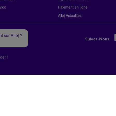
roc
Paiement en ligne
Alloj Actualités
t sur Alloj ?
Suivez-Nous
der !