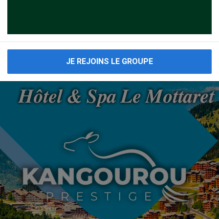
CE
CLUB CRÈTE
CLUB MAROC
CLUB MARRAKECH
C
CLUB PORTUGAL
CLUB MARBELLA
CLUB MYKONOS
Consulter tous les
voyages cacher Suisse
JE REJOINS LE GROUPE