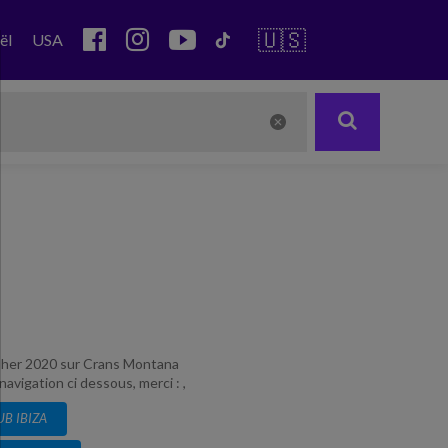
🇺🇸
ël
USA
 casher 2020 sur Crans Montana
vigation ci dessous, merci : ,
UB IBIZA