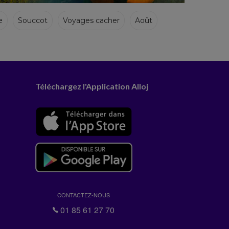
e
Souccot
Voyages cacher
Août
Téléchargez l'Application Alloj
CONTACTEZ-NOUS
01 85 61 27 70