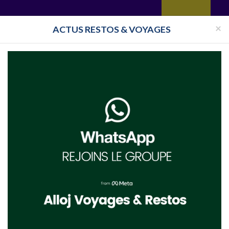
yages
Restaurant
Réceptions
Vie juive
Immobilier
Isra
×
ACTUS RESTOS & VOYAGES
Pays
Toutes les surveillances
Club Cacher Crans Montana
21 en Suisse
Clubs cachers à Crans Montana en Suisse
 à destination de Crans Montana, suivez l'actualité en direct des Clubs
Montana , partez en Clubs Cacher organisés à Crans Montana,utilisez la na
RANCE
CLUB ISRAEL
CLUB EILAT
CLUB ESPAGNE
CL