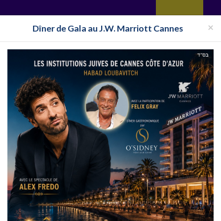
yages
Restaurant
Réceptions
Vie juive
Immobilier
Isra
×
Dîner de Gala au J.W. Marriott Cannes
Pays
Toutes les surveillances
Club Cacher Dubrovnik
n Croatie
Clubs cachers à Dubrovnik en Croatie
acher à destination de Dubrovnik, suivez l'actualité en direct des Clubs 
ubrovnik , partez en Clubs Cacher organisés à Dubrovnik,utilisez la naviga
RANCE
CLUB ISRAEL
CLUB EILAT
CLUB ESPAGNE
CL