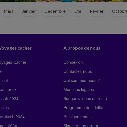
Mars
Janvier
Décembre
Eté
Février
Octobr
 Voyages cacher
À propos de nous
Voyages Cacher
Connexion
er
Contactez-nous
uccot
Qui sommes-nous ?
acher ski
Mentions légales
ssah 2024
Suggérez-nous un resto
uives
Programme de fidélité
rrakech 2024
Rejoignez-nous
adir 2024
Signaler une erreur