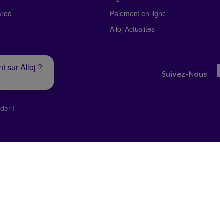
roc
Paiement en ligne
Alloj Actualités
t sur Alloj ?
Suivez-Nous
der !