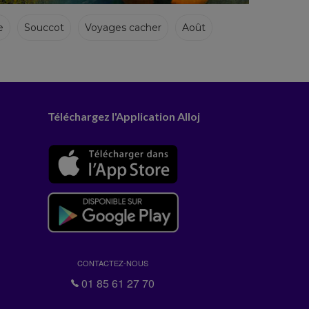
e
Souccot
Voyages cacher
Août
Téléchargez l'Application Alloj
CONTACTEZ-NOUS
01 85 61 27 70