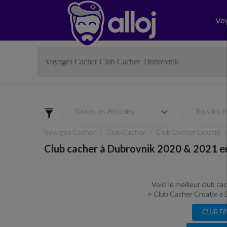
Vo
Toutes les Périodes
Tous les 
Voyages Cacher
Club Cacher
Club Cacher Croatie
Club cacher à Dubrovnik 2020 & 2021 e
Voici le meilleur club c
> Club Cacher Croatie à D
CLUB F