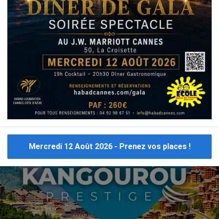
CE
CLUB CRÈTE
CLUB MAROC
CLUB MARRAKECH
C
CLUB PORTUGAL
CLUB MARBELLA
CLUB MYKONOS
Consulter tous les
voyages cacher Croatie
Mercredi 12 Août 2026 - Prenez vos places !