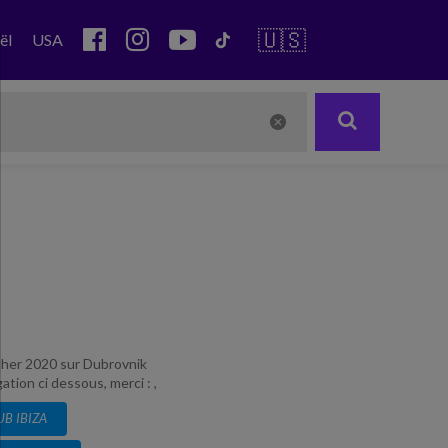
🇺🇸
ël
USA
casher 2020 sur Dubrovnik
tion ci dessous, merci : ,
UB IBIZA