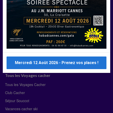
Manger Cacher
Liste des restaurants cacher
Restaurants cacher à Paris
Restaurants cacher à Deauville
Restaurants cacher à Lyon
Restaurants cacher à Marseille
Restaurants cacher Dubaï
Mercredi 12 Août 2026 - Prenez vos places !
Tous les Voyages cacher
Tous les Voyages Cacher
Club Cacher
Séjour Souccot
Vacances cacher ski