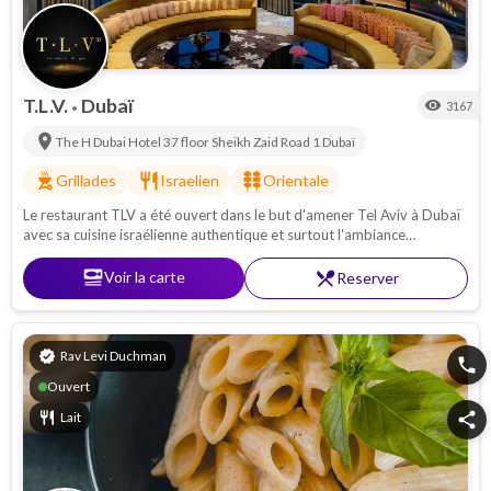
T.L.V.
Dubaï
visibility
3167
•
location_on
The H Dubai Hotel 37 floor Sheikh Zaid Road 1
Dubaï
outdoor_grill
restaurant
kebab_dining
Grillades
Israelien
Orientale
Le restaurant TLV a été ouvert dans le but d'amener Tel Aviv à Dubaï
avec sa cuisine israélienne authentique et surtout l'ambiance
israélienne. Rejoignez-nous vite si vous êtes en escapade à Dubaï !
set_meal
Voir la carte
restaurant_menu
Reserver
verified
Rav Levi Duchman
phone
Ouvert
restaurant
Lait
share