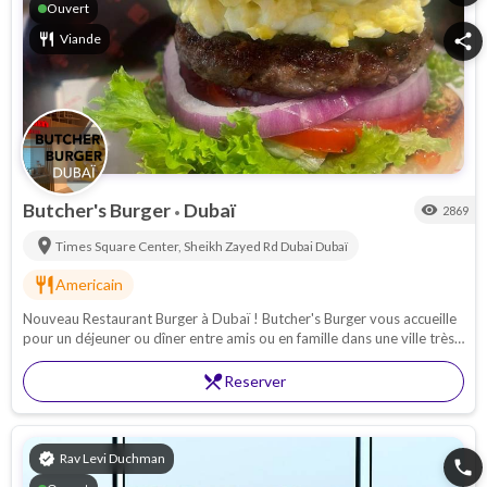
Ouvert
restaurant
Viande
share
Butcher's Burger
Dubaï
visibility
2869
•
location_on
Times Square Center, Sheikh Zayed Rd Dubai
Dubaï
restaurant
Americain
Nouveau Restaurant Burger à Dubaï ! Butcher's Burger vous accueille
pour un déjeuner ou dîner entre amis ou en famille dans une ville très
animée.
restaurant_menu
Reserver
verified
Rav Levi Duchman
phone