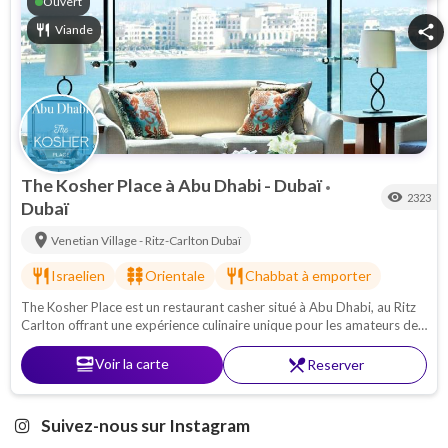
Ouvert
restaurant
Viande
share
The Kosher Place à Abu Dhabi - Dubaï
•
visibility
2323
Dubaï
location_on
Venetian Village - Ritz-Carlton
Dubaï
restaurant
kebab_dining
restaurant
Israelien
Orientale
Chabbat à emporter
The Kosher Place est un restaurant casher situé à Abu Dhabi, au Ritz
Carlton offrant une expérience culinaire unique pour les amateurs de
cuisine cacher.
set_meal
Voir la carte
restaurant_menu
Reserver
Suivez-nous sur Instagram