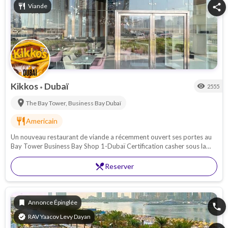
restaurant
Viande
share
Kikkos
Dubaï
visibility
2555
•
location_on
The Bay Tower, Business Bay
Dubaï
restaurant
Americain
Un nouveau restaurant de viande a récemment ouvert ses portes au
Bay Tower Business Bay Shop 1-Dubaï Certification casher sous la
supervision de Chabad pour la viande.
restaurant_menu
Reserver
bookmark
Annonce Épinglée
phone
verified
RAV Yaacov Levy Dayan