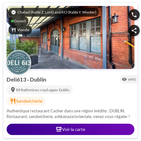
verified
Chabad (Rabbi Z. Lent) and KCI (Rabbi Y. Wieder)
phone
Ouvert
restaurant
Viande
share
Deli613
Dublin
visibility
4995
•
location_on
89 Rathmines road upper
Dublin
restaurant
Sandwicherie
Authentique restaurant Cacher dans une région inédite : DUBLIN.
Restaurant, sandwicherie, ashkenaze/orientale, venez vous régaler !
set_meal
Voir la carte