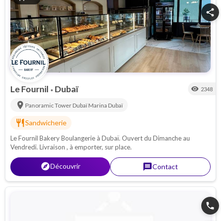
share
Le Fournil
Dubaï
visibility
2348
•
location_on
Panoramic Tower Dubaï Marina
Dubaï
restaurant
Sandwicherie
Le Fournil Bakery Boulangerie à Dubaï. Ouvert du Dimanche au
Vendredi. Livraison , à emporter, sur place.
explorer
Découvrir
message
Contact
phone