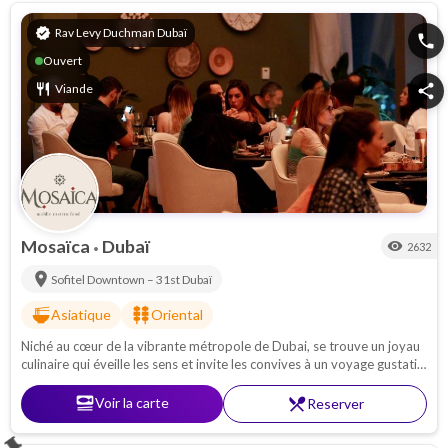
verified
Rav Levy Duchman Dubaï
phone
Ouvert
restaurant
Viande
share
Mosaïca
Dubaï
visibility
2632
•
location_on
Sofitel Downtown – 31st
Dubaï
ramen_dining
kebab_dining
Asiatique
Oriental
Niché au cœur de la vibrante métropole de Dubai, se trouve un joyau
culinaire qui éveille les sens et invite les convives à un voyage gustatif
inoubliable : le restaurant Mosaica. Venez vite y déguster des délices
asiatiques ou des plats locaux.
set_meal
Voir la carte
restaurant_menu
Reserver