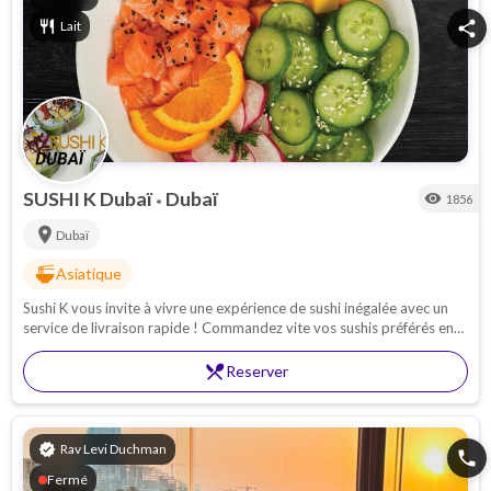
restaurant
Lait
share
SUSHI K Dubaï
Dubaï
visibility
1856
•
location_on
Dubaï
ramen_dining
Asiatique
Sushi K vous invite à vivre une expérience de sushi inégalée avec un
service de livraison rapide ! Commandez vite vos sushis préférés en
quelques clics à Dubaï !
restaurant_menu
Reserver
verified
Rav Levi Duchman
phone
Fermé