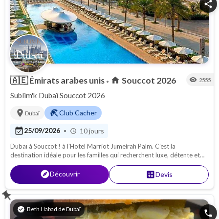
share
🇦🇪
Émirats arabes unis
Souccot 2026
home
visibility
2555
•
Sublim'k Dubaï Souccot 2026
location_on
beach_access
Club Cacher
Dubaï
event_available
25/09/2026
10 jours
•
schedule
Dubaï à Souccot ! à l'Hotel Marriot Jumeirah Palm. C’est la
destination idéale pour les familles qui recherchent luxe, détente et
soleil.
explore
Découvrir
calculate
Devis
push_pin
verified
Beth Habad de Dubaï
phone