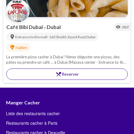
Café Bibi Dubaï
Dubaï
visibility
2807
•
location_on
Entrance to the mall- 160 Sheikh Zayed Road
Dubaï
local_pizza
Italien
La première pizza cacher à Dubaï !Venez déguster une pizzas, des
pâtes ou prendre un café ... à Dubaï (Mazaya center - Entrance to the
Mall).
restaurant_menu
Reserver
Manger Cacher
Liste des restaurants cacher
Restaurants cacher à Paris
Restaurants cacher à Deauville