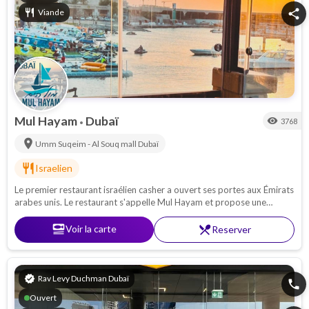
restaurant
Viande
share
Mul Hayam
Dubaï
visibility
3768
•
location_on
Umm Suqeim - Al Souq mall
Dubaï
restaurant
Israelien
Le premier restaurant israélien casher a ouvert ses portes aux Émirats
arabes unis. Le restaurant s'appelle Mul Hayam et propose une
cuisine israélienne authentique avec une vue magnifique sur l'eau.
set_meal
Voir la carte
restaurant_menu
Reserver
verified
Rav Levy Duchman Dubaï
phone
Ouvert