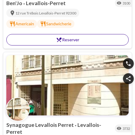
Ben'Jo
Levallois-Perret
visibility
3100
•
location_on
12 rue Trébois
Levallois-Perret
92300
restaurant
restaurant
Americain
Sandwicherie
restaurant_menu
Reserver
phone
share
Synagogue Levallois Perret
Levallois-
•
visibility
3732
Perret