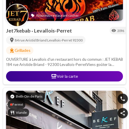
Nouveau restaurant casher
local_offer
Jet7kebab
Levallois-Perret
visibility
2096
•
location_on
84 rue Aristid Briand
Levallois-Perret
92300
outdoor_grill
Grillades
OUVERTURE à Levallois d'un restaurant hors du commun : JET KEBAB
!84 rue Aristide Briand - 92300 Levallois-PerretViens goûter la
différence !
set_meal
Voir la carte
verified
Beth-Din de Paris
phone
Fermé
restaurant
Viande
share