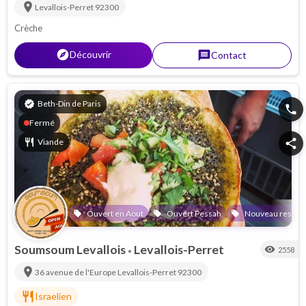
location_on
Levallois-Perret
92300
Crèche
explorer
Découvrir
message
Contact
verified
Beth-Din de Paris
phone
Fermé
restaurant
Viande
share
Ouvert en Aout
Ouvert Pessah
Nouveau restaur
local_offer
local_offer
local_offer
Soumsoum Levallois
Levallois-Perret
visibility
2558
•
location_on
36 avenue de l'Europe
Levallois-Perret
92300
restaurant
Israelien