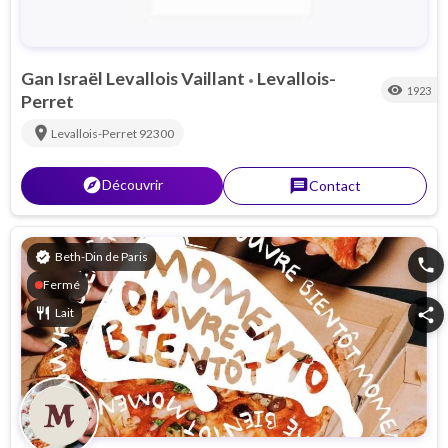
Gan Israël Levallois Vaillant
Levallois-
•
visibility
1923
Perret
location_on
Levallois-Perret
92300
explorer
Découvrir
message
Contact
verified
Beth-Din de Paris
phone
Fermé
restaurant
Lait
share