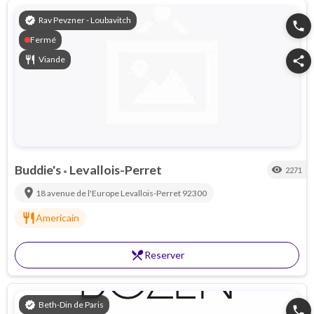
verified
Rav Pevzner - Loubavitch
phone
Fermé
restaurant
Viande
share
Buddie's
Levallois-Perret
visibility
2271
•
location_on
18 avenue de l'Europe
Levallois-Perret
92300
restaurant
Americain
restaurant_menu
Reserver
verified
Beth-Din de Paris
phone