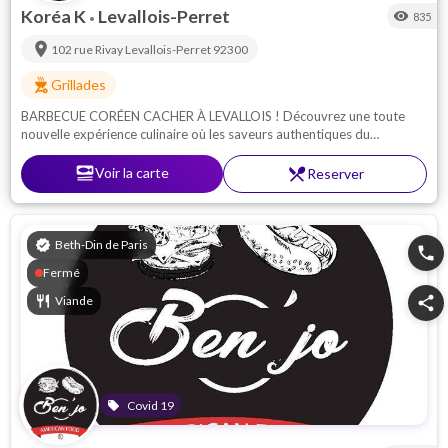
Koréa K
Levallois-Perret
visibility
835
•
location_on
102 rue Rivay
Levallois-Perret
92300
outdoor_grill
Grillades
BARBECUE CORÉEN CACHER À LEVALLOIS ! Découvrez une toute
nouvelle expérience culinaire où les saveurs authentiques du
barbecue coréen rencontrent l’exigence du cacher.
set_meal
Voir la carte
restaurant_menu
Reserver
verified
Beth-Din de Paris
phone
Fermé
restaurant
Viande
share
Covid 19
local_offer