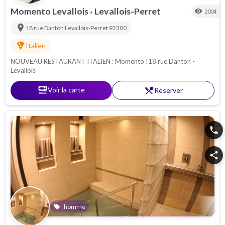
Momento Levallois
Levallois-Perret
visibility
2004
•
location_on
18 rue Danton
Levallois-Perret
92300
local_pizza
Italien
NOUVEAU RESTAURANT ITALIEN : Momento !18 rue Danton -
Levallois
set_meal
Voir la carte
restaurant_menu
Reserver
phone
share
homme
local_offer