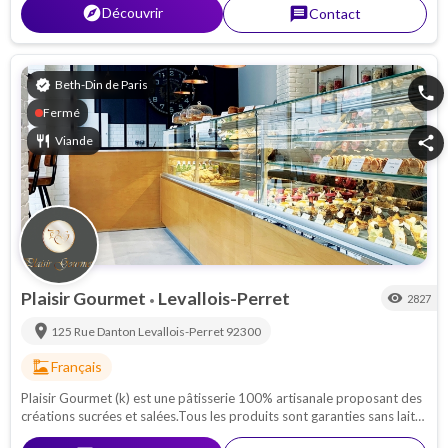
explorer
Découvrir
message
Contact
verified
Beth-Din de Paris
phone
Fermé
restaurant
Viande
share
Plaisir Gourmet
Levallois-Perret
visibility
2827
•
location_on
125 Rue Danton
Levallois-Perret
92300
dinner_dining
Français
Plaisir Gourmet (k) est une pâtisserie 100% artisanale proposant des
créations sucrées et salées.Tous les produits sont garanties sans lait
(parvé).