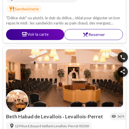
restaurant
Sandwicherie
"Délice club" ou plutôt, le club du délice... idéal pour déguster un bon
repas le midi : les sandwichs variés au pain chaud, des merguez
délicieux... des repas de shabbats savoureux, à commander avant
jeudi soir !
set_meal
Voir la carte
restaurant_menu
Reserver
phone
share
Beth Habad de Levallois
Levallois-Perret
visibility
5479
•
location_on
129 Rue Edouard Vaillant
Levallois-Perret
92300