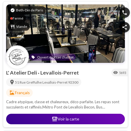
verified
Beth-Din de Paris
phone
Fermé
restaurant
Viande
share
Ouvert motsae chabbat
local_offer
L' Atelier Deli
Levallois-Perret
visibility
5693
•
location_on
51 Rue Greffulhe
Levallois-Perret
92300
dinner_dining
Français
Cadre atypique, classe et chaleureux, déco parfaite. Les repas sont
succulents et raffinés.Métro Pont de Levallois Becon, Bus
93,53,238,167,275
set_meal
Voir la carte