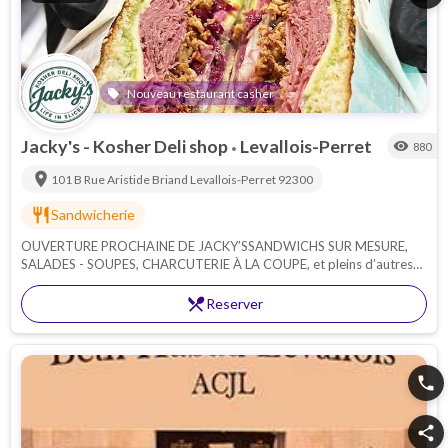
Nouveau restaurant casher
local_offer
Jacky's - Kosher Deli shop
Levallois-Perret
visibility
880
•
location_on
101 B Rue Aristide Briand
Levallois-Perret
92300
restaurant
Sandwicherie
OUVERTURE PROCHAINE DE JACKY’SSANDWICHS SUR MESURE,
SALADES - SOUPES, CHARCUTERIE À LA COUPE, et pleins d’autres
surprises......
restaurant_menu
Reserver
phone
share