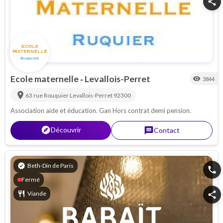
share
Ecole maternelle
Levallois-Perret
visibility
3844
•
location_on
63 rue Rouquier
Levallois-Perret
92300
Association aide et éducation. Gan Hors contrat demi pension.
explorer
Découvrir
message
Contact
verified
Beth-Din de Paris
phone
Fermé
restaurant
Viande
share