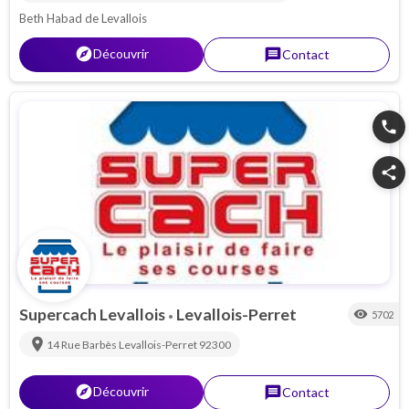
Beth Habad de Levallois
explorer
Découvrir
message
Contact
phone
share
Supercach Levallois
Levallois-Perret
visibility
5702
•
location_on
14 Rue Barbès
Levallois-Perret
92300
explorer
Découvrir
message
Contact