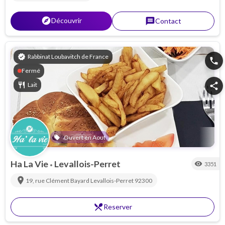
explorer
Découvrir
message
Contact
verified
Rabbinat Loubavitch de France
phone
Fermé
restaurant
Lait
share
Ouvert en Aout
local_offer
Ha La Vie
Levallois-Perret
visibility
3351
•
location_on
19, rue Clément Bayard
Levallois-Perret
92300
restaurant_menu
Reserver