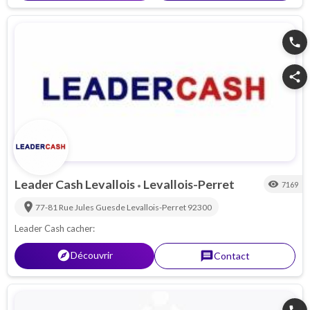
phone
share
Leader Cash Levallois
Levallois-Perret
visibility
7169
•
location_on
77-81 Rue Jules Guesde
Levallois-Perret
92300
Leader Cash cacher:
explorer
Découvrir
message
Contact