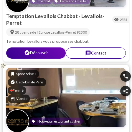
Chabbat
Livraison Chabbat
local_offer
local_offer
Temptation Levallois Chabbat
Levallois-
•
visibility
2575
Perret
location_on
28 avenue de l'Europe
Levallois-Perret
92300
Temptation Levallois vous propose ses chabbat.
explorer
Découvrir
message
Contact
bookmark
Sponsorisé 1
phone
verified
Beth-Din de Paris
Fermé
share
restaurant
Viande
Nouveau restaurant casher
local_offer