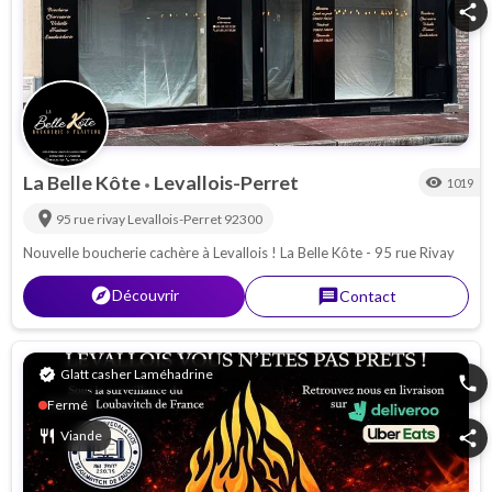
share
La Belle Kôte
Levallois-Perret
visibility
1019
•
location_on
95 rue rivay
Levallois-Perret
92300
Nouvelle boucherie cachère à Levallois ! La Belle Kôte - 95 rue Rivay
explorer
Découvrir
message
Contact
verified
Glatt casher Laméhadrine
phone
Fermé
restaurant
Viande
share