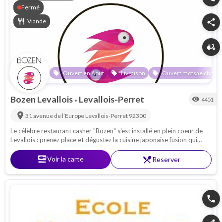
Fermé
restaurant
Viande
share
delivery_dining
Ouvert en Aout
Livraison
Ouvert motsae chabba
local_offer
local_offer
local_offer
Bozen Levallois
Levallois-Perret
visibility
4451
•
location_on
31 avenue de l’Europe
Levallois-Perret
92300
Le célèbre restaurant casher "Bozen" s'est installé en plein coeur de
Levallois : prenez place et dégustez la cuisine japonaise fusion qui
fond en bouche.. sur place, à emporter ou en livraison !
set_meal
Voir la carte
restaurant_menu
Reserver
phone