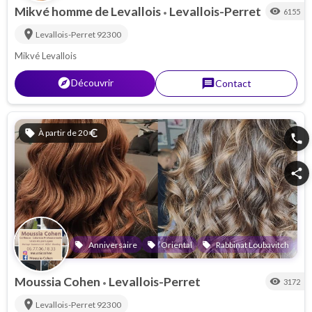
Mikvé homme de Levallois
Levallois-Perret
visibility
6155
•
location_on
Levallois-Perret
92300
Mikvé Levallois
explorer
Découvrir
message
Contact
sell
À partir de 20
euro
phone
share
Anniversaire
Oriental
Rabbinat Loubavitch
local_offer
local_offer
local_offer
local_offer
Moussia Cohen
Levallois-Perret
visibility
3172
•
location_on
Levallois-Perret
92300